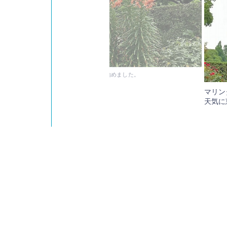
イ’アナベル’の横に大きなオニユリが咲き始めました。
マリン
天気に