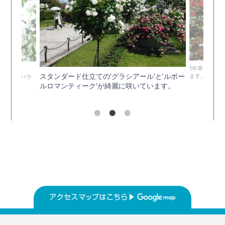
1年草も暑さ
。
スタンダード仕立ての'グラシアール'と’ルポー
ます。
ていて、バラ
ルロマンティーク’が綺麗に咲いています。