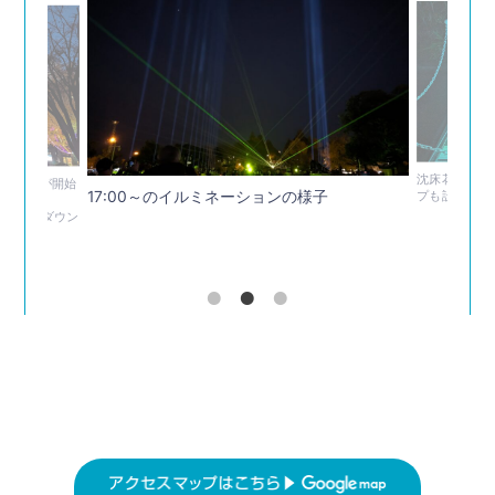
沈床花壇沿い
ーションが開始
17:00～のイルミネーションの様子
プも設置して
にはカウントダウン