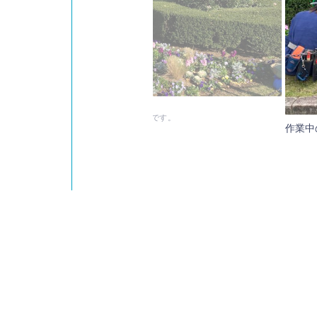
広場の植え替えを行いました。
ジー・ストック・葉ボタンなど冬らしい植栽です。
作業中
の植栽は冬から春にかけての物です。