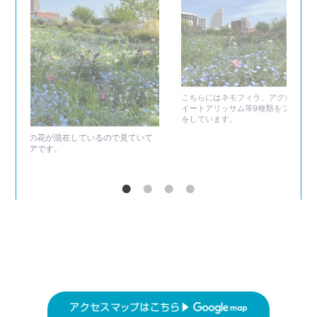
こちらにはネモフィラ、アグロステンマ、ス
イートアリッサム等9種類をブレンドして播種
をしています。
が混在しているので見ていて
す。