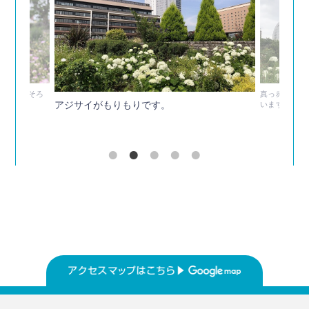
リウムもそろ
真っ赤なクロ
アジサイがもりもりです。
います。