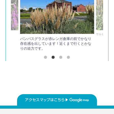
です！
サルビアレウ
パンパスグラスが赤レンガ倉庫の前でかなり
存在感を出しています！近くまで行くとかな
りの迫力です。