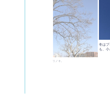
冬はプ
も、小
で一番かっこいい木は、何と言ってもこのユリノキ。