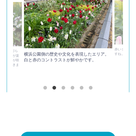
赤いチューリ
リップで彩ら
横浜公園側の歴史や文化を表現したエリア。
すね。
との調和が楽
白と赤のコントラストが鮮やかです。
咲き品種が咲
になってきま