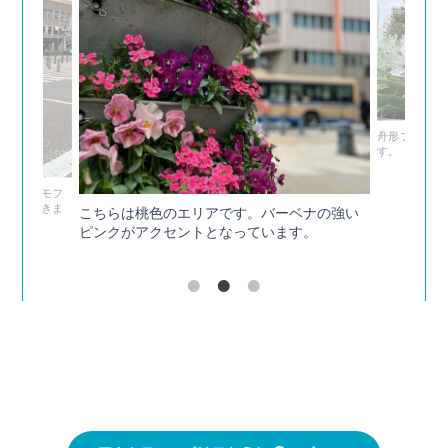
舟形プランタ
す。
です。ネモフ
を覆ってきま
こちらは桃色のエリアです。バーベナの強い
ピンクがアクセントとなっています。