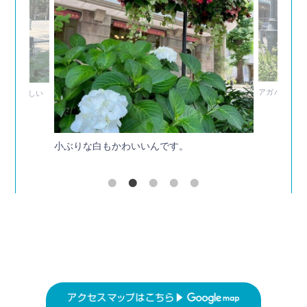
アガパンサス
で可愛らしい
小ぶりな白もかわいいんです。