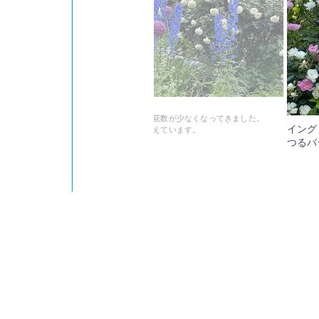
3日のバラ開花状況
グリッシュローズの庭のバラはピークが過ぎ花数が少なくなってきました。
イング
のデルフィニウムとアリウムが見ごろをむかえています。
つるバ