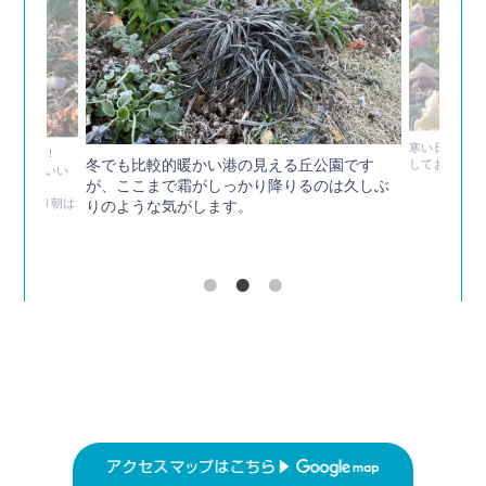
寒い日が続き
ざいます！
冬でも比較的暖かい港の見える丘公園です
してお越しく
しくお願いい
が、ここまで霜がしっかり降りるのは久しぶ
写真の通り朝は
りのような気がします。