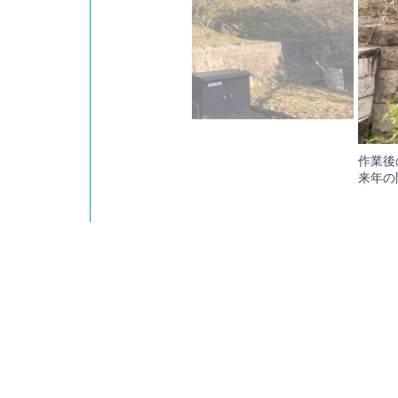
バラの剪定・誘引作業を行いました。
らは春風の作業前
作業後
来年の