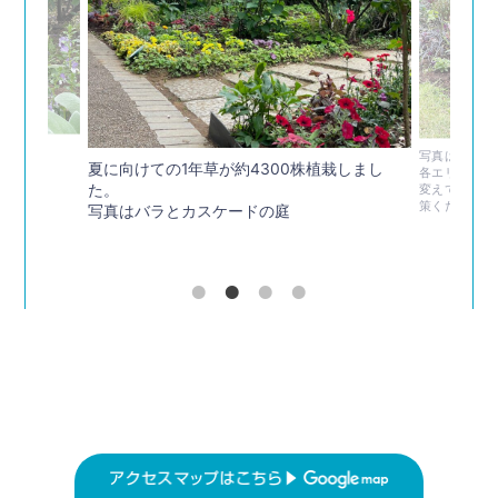
。
写真は香りの
夏に向けての1年草が約4300株植栽しまし
庭
各エリア、そ
た。
変えています
策ください。
写真はバラとカスケードの庭