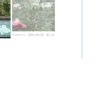
そのかわり、花色や花の形、香りは春より秋が優れていると言われています。