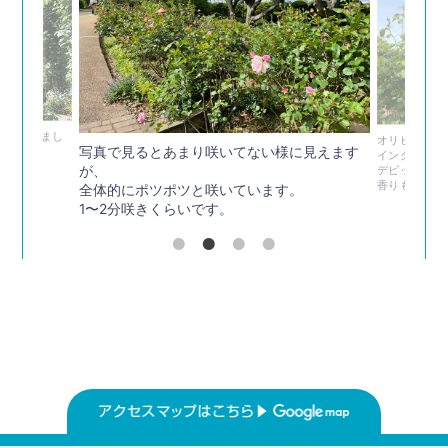
咲き出しまし
オリビア・ロ
写真で見るとあまり咲いてない様に見えます
イングリッシ
が、
デビットオー
香りも良いで
全体的にポツポツと咲いています。
1〜2分咲きくらいです。